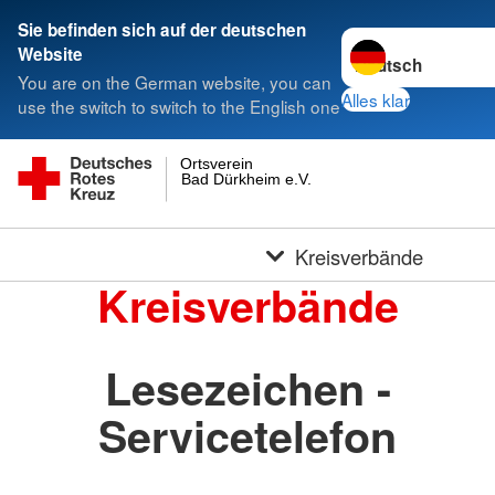
Sie befinden sich auf der deutschen
Sprache wechseln 
Website
You are on the German website, you can
Alles klar
use the switch to switch to the English one
Ortsverein
Bad Dürkheim e.V.
Kreisverbände
Kreisverbände
Lesezeichen -
Servicetelefon