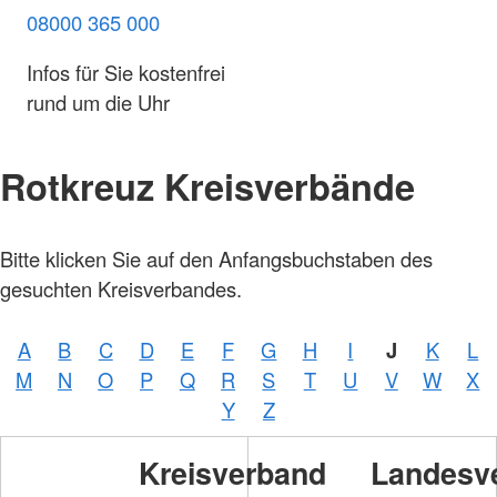
08000 365 000
Infos für Sie kostenfrei
rund um die Uhr
Rotkreuz Kreisverbände
Bitte klicken Sie auf den Anfangsbuchstaben des
gesuchten Kreisverbandes.
A
B
C
D
E
F
G
H
I
J
K
L
M
N
O
P
Q
R
S
T
U
V
W
X
Y
Z
Kreisverband
Landesv