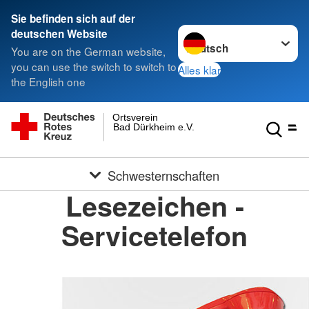
Sie befinden sich auf der
Sprache wechseln zu
deutschen Website
You are on the German website,
you can use the switch to switch to
Alles klar
the English one
Ortsverein
Bad Dürkheim e.V.
Schwesternschaften
Lesezeichen -
Servicetelefon