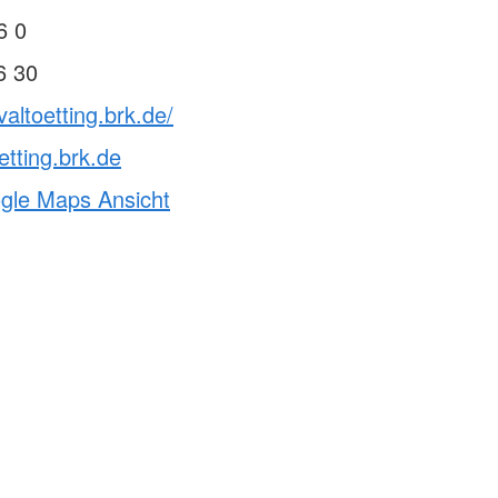
6 0
6 30
altoetting.brk.de/
etting.brk.de
ogle Maps Ansicht